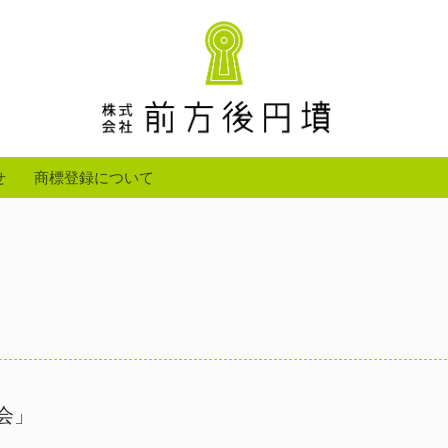
株
せ
商標登録について
式
会
社
前
会」