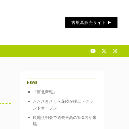
古墳墓販売サイト ▶︎
NEWS
『河北新報』
おおさきさくら花陵が竣工・グラ
ンドオープン
現地説明会で過去最高の150名が来
場