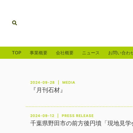
コ
ン
テ
検
ン
索
ツ
へ
ス
TOP
事業概要
会社概要
ニュース
お問い合わ
キ
ッ
プ
2024-09-28
MEDIA
『月刊石材』
2024-09-12
PRESS RELEASE
千葉県野田市の前方後円墳「現地見学