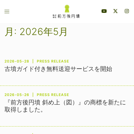
コ
ト
ン
グ
テ
ル
ン
月:
2026年5月
メ
ツ
ニ
へ
ュ
ス
ー
キ
2026-05-28
PRESS RELEASE
ッ
古墳ガイド付き無料送迎サービスを開始
プ
2026-05-26
PRESS RELEASE
『前方後円墳 斜め上（図）』の商標を新たに
取得しました。