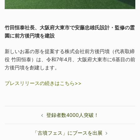
竹田恒泰社長、大阪府大東市で安藤忠雄氏設計・監修の霊
園に前方後円墳を建設
新しいお墓の形を提案する株式会社前方後円墳（代表取締
役 竹田恒泰）は、令和7年4月、大阪府大東市に6基目の前
方後円墳を創建します。
プレスリリースの続きはこちら>>
投
登録者数4000人突破！
稿
ナ
「古墳フェス」にブースを出展
ビ