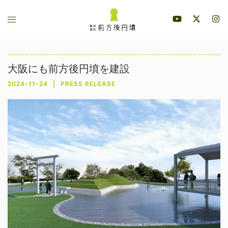
コ
ト
ン
グ
テ
ル
ン
メ
ツ
大阪にも前方後円墳を建設
ニ
へ
2024-11-24
PRESS RELEASE
ュ
ス
ー
キ
ッ
プ