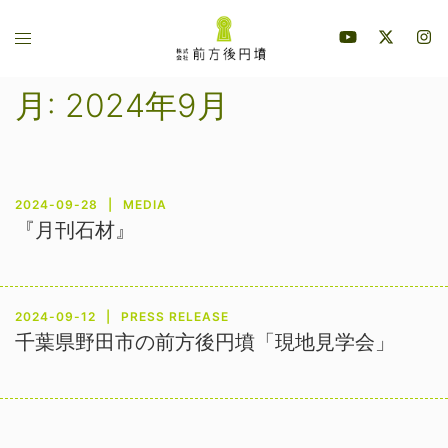
コ
ト
ン
グ
テ
ル
ン
月:
2024年9月
メ
ツ
ニ
へ
ュ
ス
ー
キ
2024-09-28
MEDIA
ッ
『月刊石材』
プ
2024-09-12
PRESS RELEASE
千葉県野田市の前方後円墳「現地見学会」