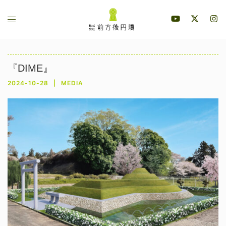
コ
ト
ン
グ
テ
ル
ン
メ
ツ
『DIME』
ニ
へ
2024-10-28
MEDIA
ュ
ス
ー
キ
ッ
プ