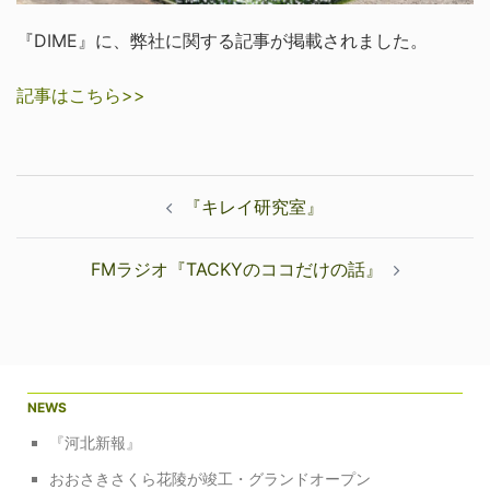
『DIME』に、弊社に関する記事が掲載されました。
記事はこちら>>
投
『キレイ研究室』
稿
ナ
FMラジオ『TACKYのココだけの話』
ビ
ゲ
ー
シ
ョ
NEWS
ン
『河北新報』
おおさきさくら花陵が竣工・グランドオープン