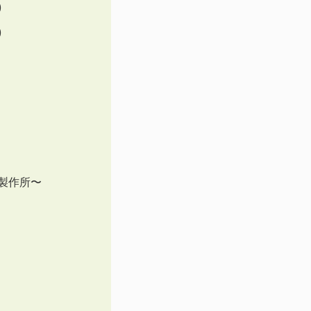
)
)
製作所〜