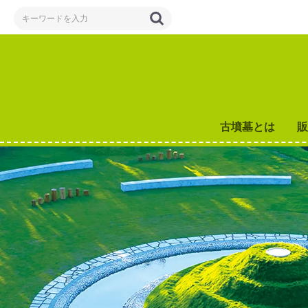
古墳墓とは
販