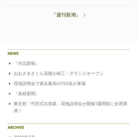
ナ
ビ
『週刊新潮』
ゲ
ー
シ
ョ
ン
NEWS
『河北新報』
おおさきさくら花陵が竣工・グランドオープン
現地説明会で過去最高の150名が来場
『産経新聞』
東北初「竹田式古墳墓」現地説明会が開催1週間前に全席満
席！
ARCHIVE