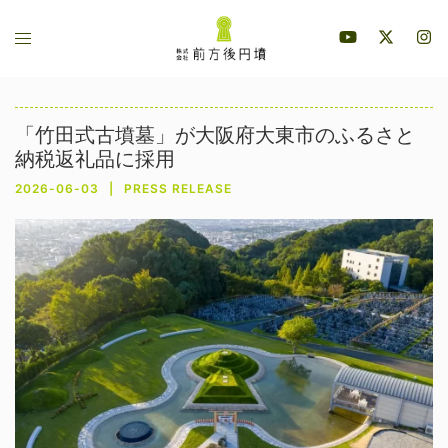
コ
ト
ン
グ
テ
ル
ン
メ
ツ
「竹田式古墳墓」が大阪府大東市のふるさと
ニ
へ
納税返礼品に採用
ュ
ス
2026-06-03
PRESS RELEASE
ー
キ
ッ
プ