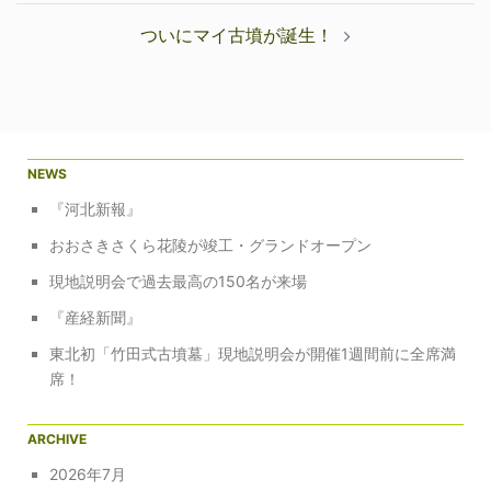
ナ
ついにマイ古墳が誕生！
ビ
ゲ
ー
シ
ョ
NEWS
ン
『河北新報』
おおさきさくら花陵が竣工・グランドオープン
現地説明会で過去最高の150名が来場
『産経新聞』
東北初「竹田式古墳墓」現地説明会が開催1週間前に全席満
席！
ARCHIVE
2026年7月