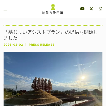
コ
ト
ン
グ
テ
ル
ン
メ
ツ
『墓じまいアシストプラン』の提供を開始し
ニ
へ
ました！
ュ
ス
2026-02-02
PRESS RELEASE
ー
キ
ッ
プ