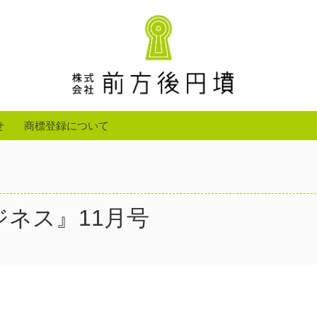
せ
商標登録について
゙ネス』11月号