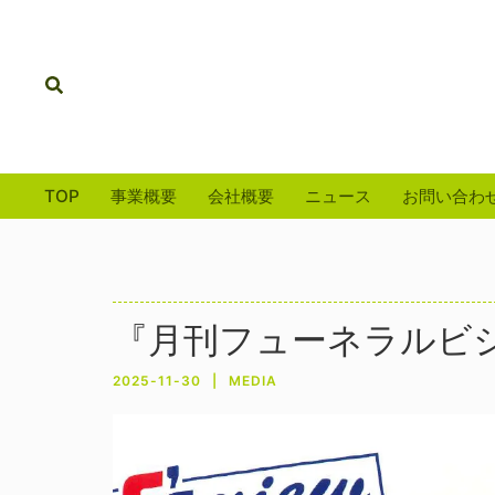
コ
ン
テ
検
ン
索
ツ
へ
ス
TOP
事業概要
会社概要
ニュース
お問い合わ
キ
ッ
プ
『月刊フューネラルビシ
2025-11-30
MEDIA