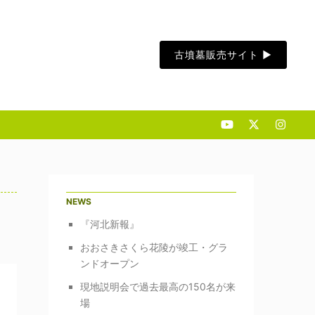
古墳墓販売サイト ▶︎
NEWS
『河北新報』
おおさきさくら花陵が竣工・グラ
ンドオープン
現地説明会で過去最高の150名が来
場