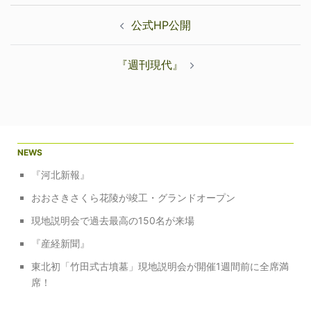
投
公式HP公開
稿
ナ
『週刊現代』
ビ
ゲ
ー
シ
ョ
NEWS
ン
『河北新報』
おおさきさくら花陵が竣工・グランドオープン
現地説明会で過去最高の150名が来場
『産経新聞』
東北初「竹田式古墳墓」現地説明会が開催1週間前に全席満
席！