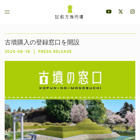
コ
ト
ン
グ
テ
ル
ン
メ
ツ
古墳購入の登録窓口を開設
ニ
へ
2024-08-18
PRESS RELEASE
ュ
ス
ー
キ
ッ
プ