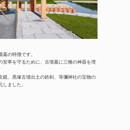
墳墓の特徴です。
の安寧を守るために、古墳墓に三種の神器を埋
文鏡、黒塚古墳出土の鉄剣、等彌神社の宝物の
元しました。