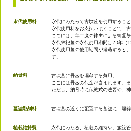
永代使用料
永代にわたって古墳墓を使用するこ
永代使用料をお支払い頂くことで、
ここには、年二度の神主による御霊
永代祭祀墓の永代使用期間は20年（
永代使用墓の使用期間が経過すると
す。
納骨料
古墳墓に骨壺を埋蔵する費用。
ここには骨壺の代金が含まれます。
ただし、納骨時に仏教式の法要や、
墓誌彫刻料
古墳墓の近くに配置する墓誌に、埋
植栽維持費
永代にわたる、植栽の維持や、施設